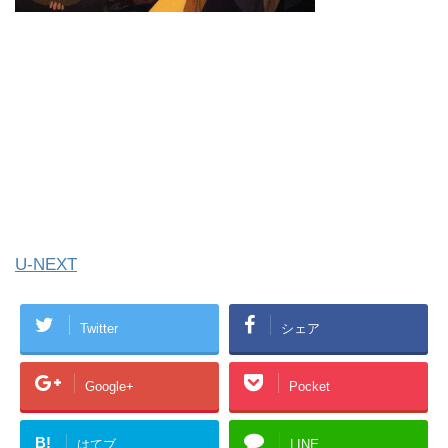
U-NEXT
Twitter
シェア
Google+
Pocket
B!
はてブ
LINE