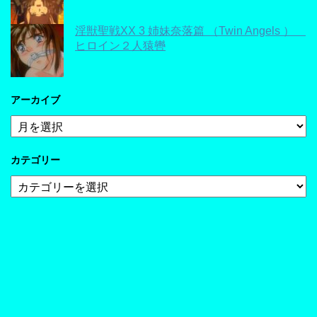
淫獣聖戦XX 3 姉妹奈落篇 （Twin Angels ）
ヒロイン２人猿轡
アーカイブ
ア
ー
カ
カテゴリー
イ
ブ
カ
テ
ゴ
リ
ー