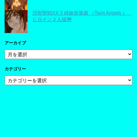
淫獣聖戦XX 3 姉妹奈落篇 （Twin Angels ）
ヒロイン２人猿轡
アーカイブ
ア
ー
カ
カテゴリー
イ
ブ
カ
テ
ゴ
リ
ー