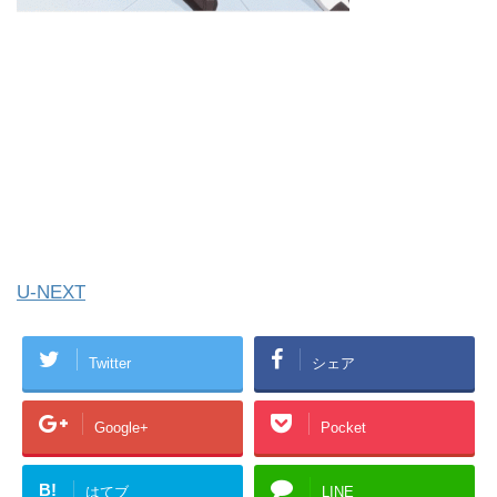
U-NEXT
Twitter
シェア
Google+
Pocket
B!
はてブ
LINE