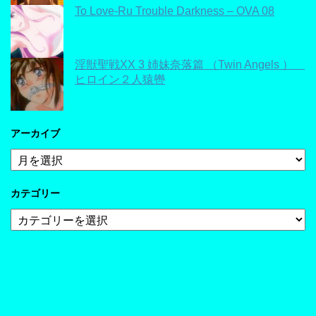
To Love-Ru Trouble Darkness – OVA 08
淫獣聖戦XX 3 姉妹奈落篇 （Twin Angels ）
ヒロイン２人猿轡
アーカイブ
ア
ー
カ
カテゴリー
イ
ブ
カ
テ
ゴ
リ
ー