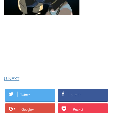
U-NEXT
Twitter
シェア
Google+
Pocket