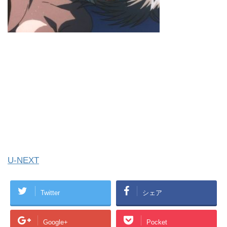
U-NEXT
Twitter
シェア
Google+
Pocket