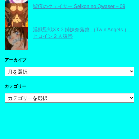
聖痕のクェイサー Seikon no Qwaser – 09
淫獣聖戦XX 3 姉妹奈落篇 （Twin Angels ）
ヒロイン２人猿轡
アーカイブ
ア
ー
カ
カテゴリー
イ
ブ
カ
テ
ゴ
リ
ー