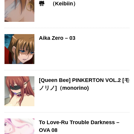
轡 （Keibiin）
Aika Zero – 03
[Queen Bee] PINKERTON VOL.2 [モ
ノリノ]（monorino)
To Love-Ru Trouble Darkness –
OVA 08