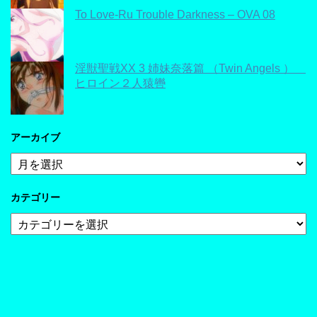
To Love-Ru Trouble Darkness – OVA 08
淫獣聖戦XX 3 姉妹奈落篇 （Twin Angels ）
ヒロイン２人猿轡
アーカイブ
ア
ー
カ
カテゴリー
イ
ブ
カ
テ
ゴ
リ
ー