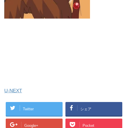
U-NEXT
Twitter
シェア
Google+
Pocket