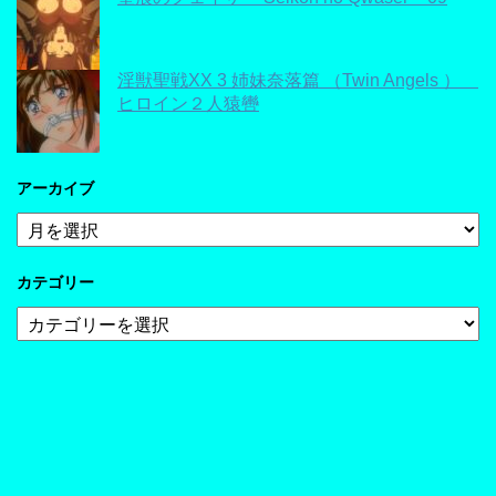
淫獣聖戦XX 3 姉妹奈落篇 （Twin Angels ）
ヒロイン２人猿轡
アーカイブ
ア
ー
カ
カテゴリー
イ
ブ
カ
テ
ゴ
リ
ー