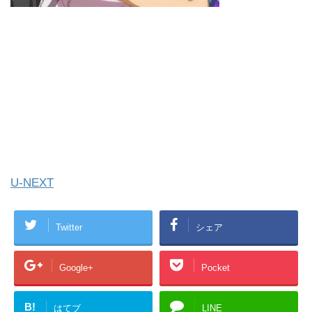
U-NEXT
Twitter
シェア
Google+
Pocket
B!
はてブ
LINE