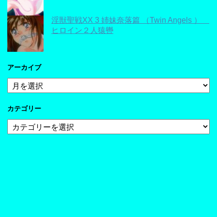
淫獣聖戦XX 3 姉妹奈落篇 （Twin Angels ）
ヒロイン２人猿轡
アーカイブ
ア
ー
カ
カテゴリー
イ
ブ
カ
テ
ゴ
リ
ー