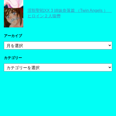
淫獣聖戦XX 3 姉妹奈落篇 （Twin Angels ）
ヒロイン２人猿轡
アーカイブ
ア
ー
カ
カテゴリー
イ
ブ
カ
テ
ゴ
リ
ー