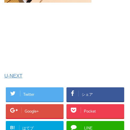
U-NEXT
Twitter
シェア
Google+
Pocket
B!
はてブ
LINE