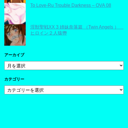
To Love-Ru Trouble Darkness – OVA 08
淫獣聖戦XX 3 姉妹奈落篇 （Twin Angels ）
ヒロイン２人猿轡
アーカイブ
ア
ー
カ
カテゴリー
イ
ブ
カ
テ
ゴ
リ
ー