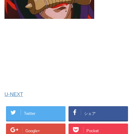
U-NEXT
Twitter
シェア
Google+
Pocket