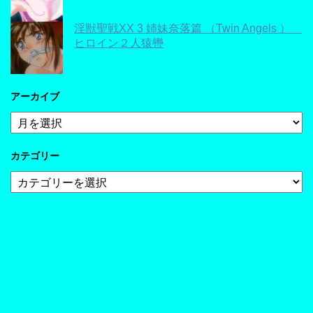
淫獣聖戦XX 3 姉妹奈落篇 （Twin Angels ）
ヒロイン２人猿轡
アーカイブ
ア
ー
カ
カテゴリー
イ
ブ
カ
テ
ゴ
リ
ー