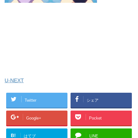
U-NEXT
Twitter
シェア
Google+
Pocket
B!
はてブ
LINE