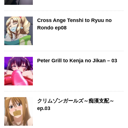
Cross Ange Tenshi to Ryuu no
Rondo ep08
Peter Grill to Kenja no Jikan – 03
クリムゾンガールズ～痴漢支配～
ep.03