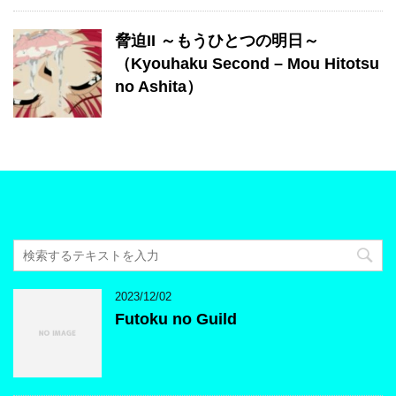
脅迫II ～もうひとつの明日～
（Kyouhaku Second – Mou Hitotsu
no Ashita）
2023/12/02
Futoku no Guild