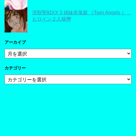
淫獣聖戦XX 3 姉妹奈落篇 （Twin Angels ）
ヒロイン２人猿轡
アーカイブ
ア
ー
カ
カテゴリー
イ
ブ
カ
テ
ゴ
リ
ー