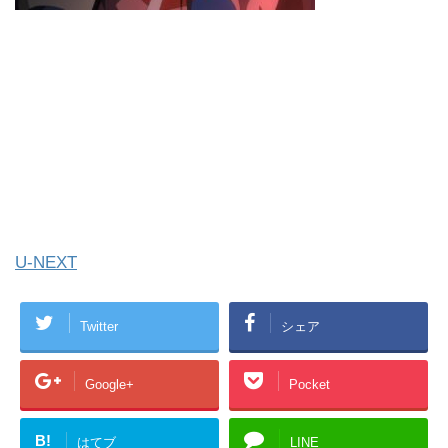
U-NEXT
Twitter
シェア
Google+
Pocket
B!
はてブ
LINE