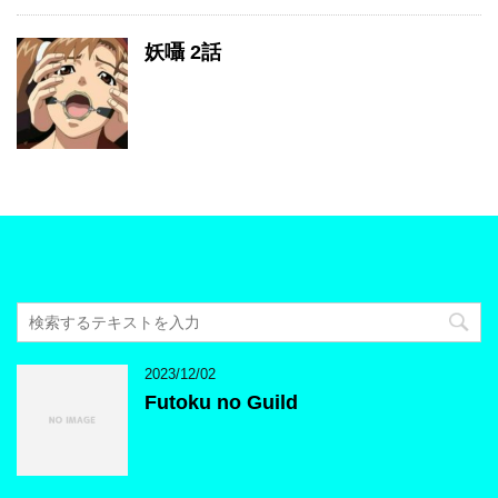
妖囁 2話
2023/12/02
Futoku no Guild