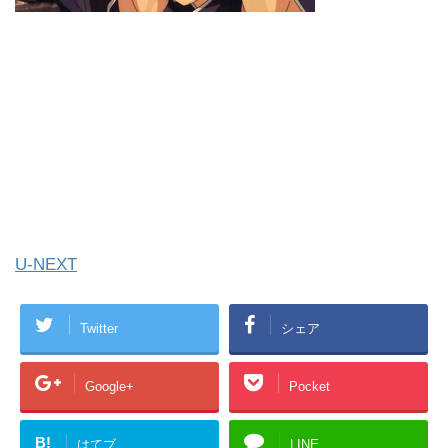
U-NEXT
Twitter
シェア
Google+
Pocket
B!
はてブ
LINE