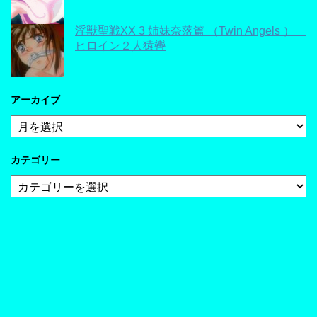
淫獣聖戦XX 3 姉妹奈落篇 （Twin Angels ）
ヒロイン２人猿轡
アーカイブ
ア
ー
カ
カテゴリー
イ
ブ
カ
テ
ゴ
リ
ー