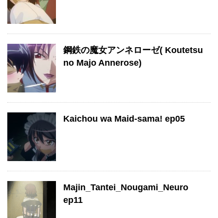
鋼鉄の魔女アンネローゼ( Koutetsu
no Majo Annerose)
Kaichou wa Maid-sama! ep05
Majin_Tantei_Nougami_Neuro
ep11