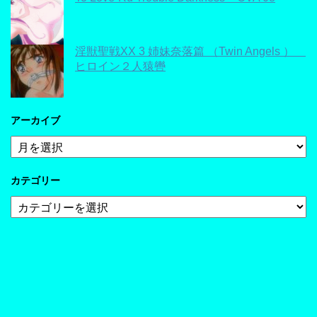
淫獣聖戦XX 3 姉妹奈落篇 （Twin Angels ）
ヒロイン２人猿轡
アーカイブ
ア
ー
カ
カテゴリー
イ
ブ
カ
テ
ゴ
リ
ー