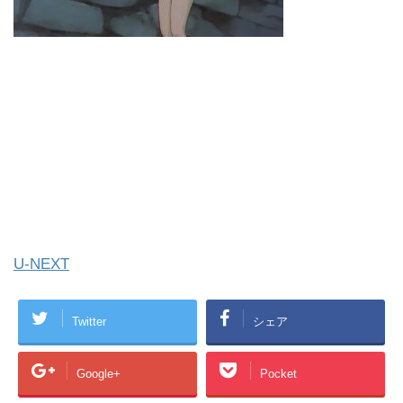
U-NEXT
Twitter
シェア
Google+
Pocket