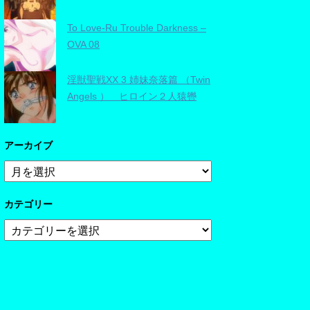
To Love-Ru Trouble Darkness –
OVA 08
淫獣聖戦XX 3 姉妹奈落篇 （Twin
Angels ） ヒロイン２人猿轡
アーカイブ
ア
ー
カ
カテゴリー
イ
ブ
カ
テ
ゴ
リ
ー