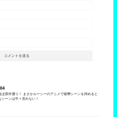
p04
ほぼ原作通り！ まさかルーシーのアニメで猿轡シーンを拝めると
なシーンは中々見れない！