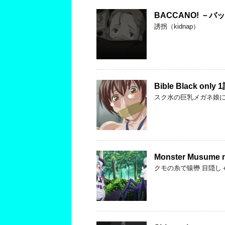
BACCANO! －バ
誘拐（kidnap）
Bible Black only 
スク水の巨乳メガネ娘にガム
Monster Musume no
クモの糸で猿轡 目隠し