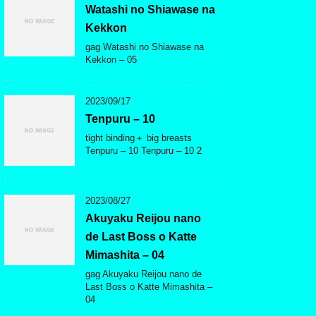
Watashi no Shiawase na
Kekkon
gag Watashi no Shiawase na
Kekkon – 05
2023/09/17
Tenpuru – 10
tight binding＋ big breasts
Tenpuru – 10 Tenpuru – 10 2
2023/08/27
Akuyaku Reijou nano
de Last Boss o Katte
Mimashita – 04
gag Akuyaku Reijou nano de
Last Boss o Katte Mimashita –
04