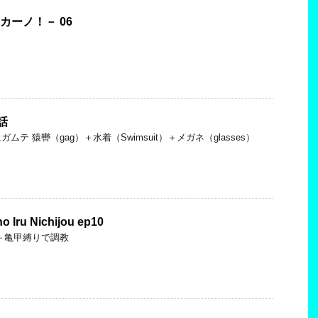
ッカーノ！－ 06
1話
テ 猿轡（gag）＋水着（Swimsuit）＋メガネ（glasses）
 Iru Nichijou ep10
＋亀甲縛りで調教