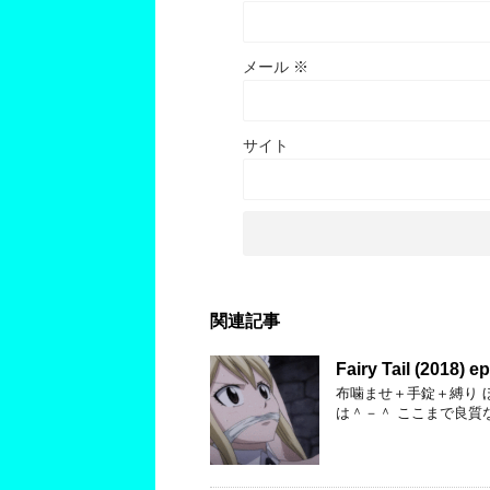
メール
※
サイト
関連記事
Fairy Tail (2018) e
布噛ませ＋手錠＋縛り 
は＾－＾ ここまで良質