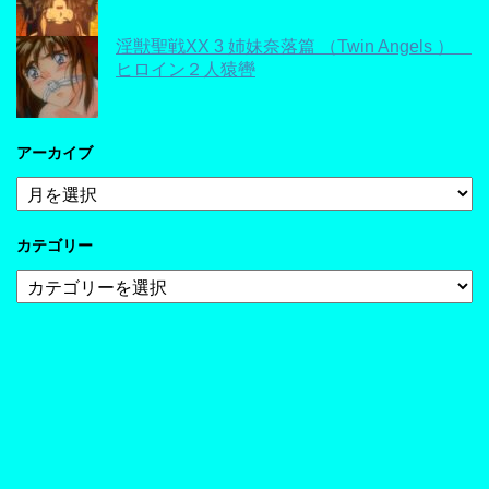
淫獣聖戦XX 3 姉妹奈落篇 （Twin Angels ）
ヒロイン２人猿轡
アーカイブ
ア
ー
カ
カテゴリー
イ
ブ
カ
テ
ゴ
リ
ー