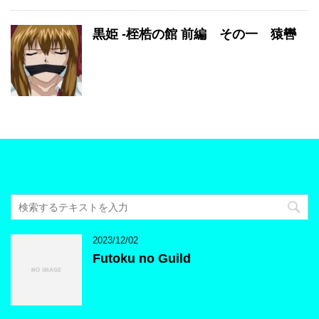
黒姫 -桎梏の館 前編 その一 猿轡
2023/12/02
Futoku no Guild