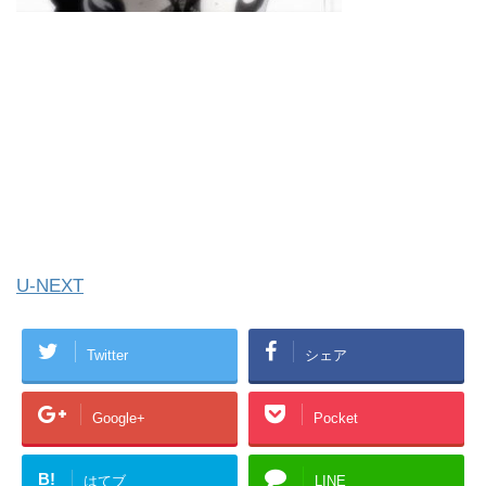
U-NEXT
Twitter
シェア
Google+
Pocket
B!
はてブ
LINE