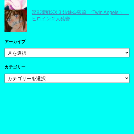
淫獣聖戦XX 3 姉妹奈落篇 （Twin Angels ）
ヒロイン２人猿轡
アーカイブ
ア
ー
カ
カテゴリー
イ
ブ
カ
テ
ゴ
リ
ー