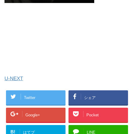
U-NEXT
Twitter
シェア
Google+
Pocket
B!
はてブ
LINE