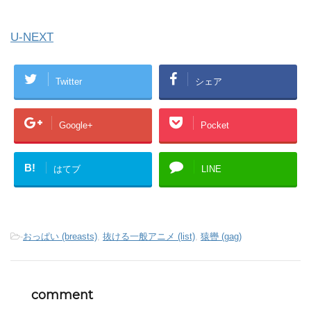
U-NEXT
Twitter
シェア
Google+
Pocket
B!
はてブ
LINE
-
おっぱい (breasts)
,
抜ける一般アニメ (list)
,
猿轡 (gag)
comment