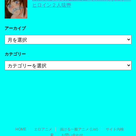
ヒロイン２人猿轡
アーカイブ
ア
ー
カ
カテゴリー
イ
ブ
カ
テ
ゴ
リ
ー
HOME
エロアニメ
抜ける一般アニメ (List)
サイト内検
索
お問い合わせ