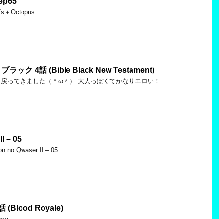
 ep65
fs＋Octopus
 4話 (Bible Black New Testament)
戻ってきました（＾ω＾） 大人っぽくてかなりエロい！
I – 05
on no Qwaser II – 05
lood Royale)
ww