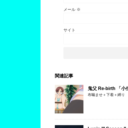
メール
※
サイト
関連記事
鬼父 Re-birth
布噛ませ＋下着＋縛り