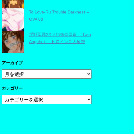
To Love-Ru Trouble Darkness –
OVA 08
淫獣聖戦XX 3 姉妹奈落篇 （Twin
Angels ） ヒロイン２人猿轡
アーカイブ
ア
ー
カ
カテゴリー
イ
ブ
カ
テ
ゴ
リ
ー