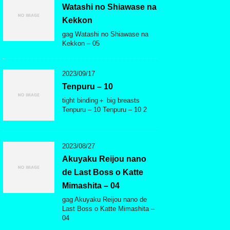
Watashi no Shiawase na
Kekkon
gag Watashi no Shiawase na
Kekkon – 05
2023/09/17
Tenpuru – 10
tight binding＋ big breasts
Tenpuru – 10 Tenpuru – 10 2
2023/08/27
Akuyaku Reijou nano
de Last Boss o Katte
Mimashita – 04
gag Akuyaku Reijou nano de
Last Boss o Katte Mimashita –
04