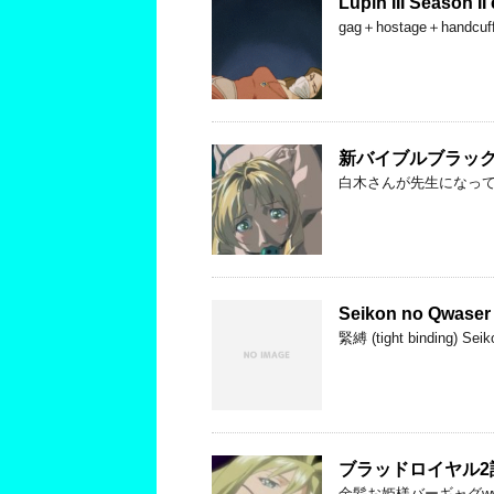
Lupin III Season II
gag＋hostage＋handcuf
新バイブルブラックブラック
白木さんが先生になって
Seikon no Qwaser I
緊縛 (tight binding) Seik
ブラッドロイヤル2話 (B
金髪お姫様バーギャグw