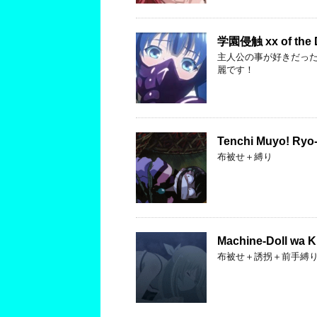
学園侵触 xx of the
主人公の事が好きだった
麗です！
Tenchi Muyo! Ryo
布被せ＋縛り
Machine-Doll wa K
布被せ＋誘拐＋前手縛