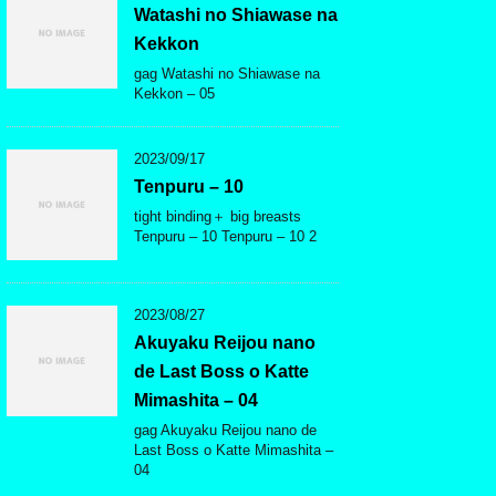
Watashi no Shiawase na
Kekkon
gag Watashi no Shiawase na
Kekkon – 05
2023/09/17
Tenpuru – 10
tight binding＋ big breasts
Tenpuru – 10 Tenpuru – 10 2
2023/08/27
Akuyaku Reijou nano
de Last Boss o Katte
Mimashita – 04
gag Akuyaku Reijou nano de
Last Boss o Katte Mimashita –
04