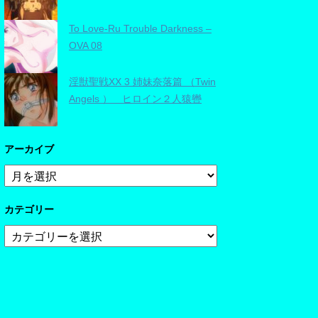
To Love-Ru Trouble Darkness –
OVA 08
淫獣聖戦XX 3 姉妹奈落篇 （Twin
Angels ） ヒロイン２人猿轡
アーカイブ
ア
ー
カ
カテゴリー
イ
ブ
カ
テ
ゴ
リ
ー