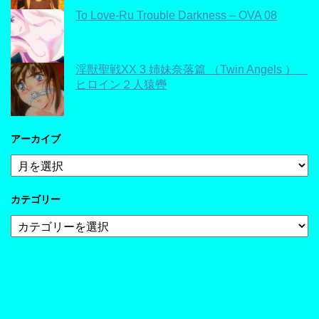
To Love-Ru Trouble Darkness – OVA 08
淫獣聖戦XX 3 姉妹奈落篇 （Twin Angels ）
ヒロイン２人猿轡
アーカイブ
ア
ー
カ
カテゴリー
イ
ブ
カ
テ
ゴ
リ
ー