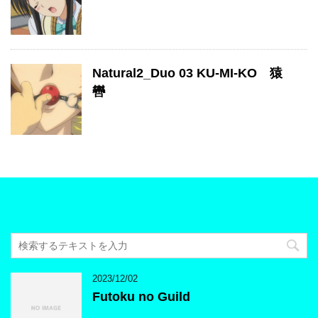
Natural2_Duo 03 KU-MI-KO 猿
轡
2023/12/02
Futoku no Guild