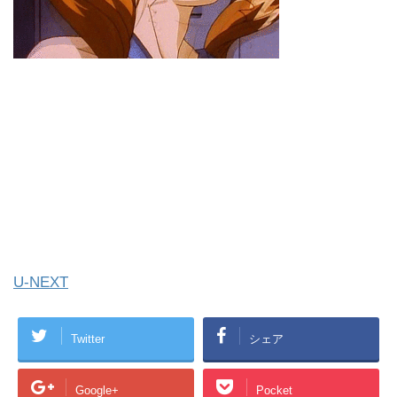
U-NEXT
Twitter
シェア
Google+
Pocket