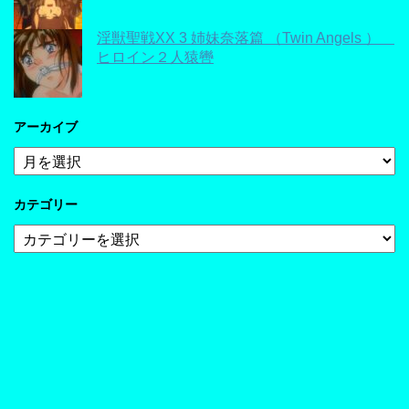
淫獣聖戦XX 3 姉妹奈落篇 （Twin Angels ）
ヒロイン２人猿轡
アーカイブ
ア
ー
カ
カテゴリー
イ
ブ
カ
テ
ゴ
リ
ー