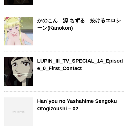
かのこん 源 ちずる 抜けるエロシ
ーン(Kanokon)
LUPIN_III_TV_SPECIAL_14_Episod
e_0_First_Contact
Han`you no Yashahime Sengoku
Otogizoushi – 02