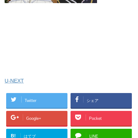
U-NEXT
Twitter
シェア
Google+
Pocket
B!
はてブ
LINE