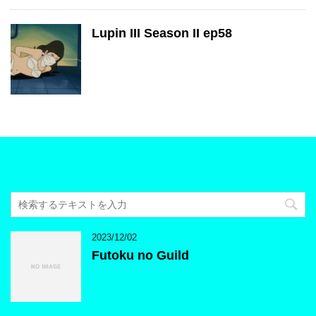
Lupin III Season II ep58
2023/12/02
Futoku no Guild