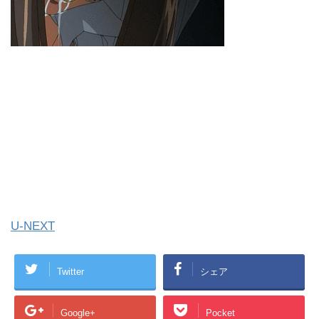
U-NEXT
Twitter
シェア
Google+
Pocket