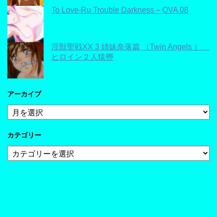
To Love-Ru Trouble Darkness – OVA 08
淫獣聖戦XX 3 姉妹奈落篇 （Twin Angels ）
ヒロイン２人猿轡
アーカイブ
ア
ー
カ
カテゴリー
イ
ブ
カ
テ
ゴ
リ
ー