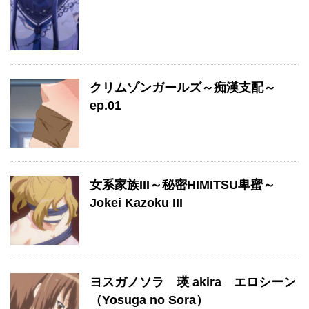
クリムゾンガールズ～痴漢支配～
ep.01
女系家族III～秘密HIMITSU卑蜜～
Jokei Kazoku III
ヨスガノソラ 瑛 akira エロシーン
（Yosuga no Sora）