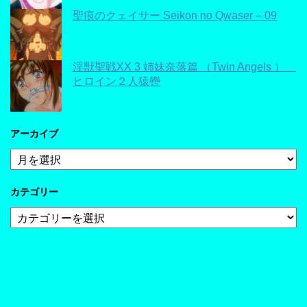
聖痕のクェイサー Seikon no Qwaser – 09
淫獣聖戦XX 3 姉妹奈落篇 （Twin Angels ）
ヒロイン２人猿轡
アーカイブ
ア
ー
カ
カテゴリー
イ
ブ
カ
テ
ゴ
リ
ー