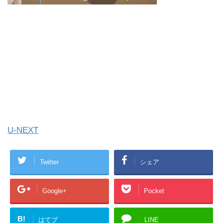
U-NEXT
Twitter
シェア
Google+
Pocket
B!
はてブ
LINE