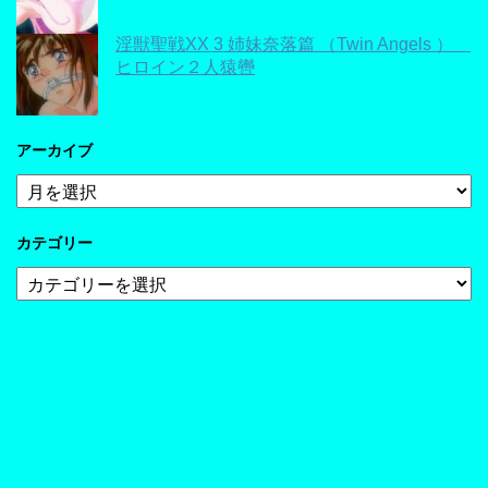
淫獣聖戦XX 3 姉妹奈落篇 （Twin Angels ）
ヒロイン２人猿轡
アーカイブ
ア
ー
カ
カテゴリー
イ
ブ
カ
テ
ゴ
リ
ー