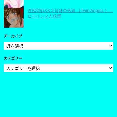
淫獣聖戦XX 3 姉妹奈落篇 （Twin Angels ）
ヒロイン２人猿轡
アーカイブ
ア
ー
カ
カテゴリー
イ
ブ
カ
テ
ゴ
リ
ー