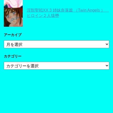
淫獣聖戦XX 3 姉妹奈落篇 （Twin Angels ）
ヒロイン２人猿轡
アーカイブ
ア
ー
カ
カテゴリー
イ
ブ
カ
テ
ゴ
リ
ー