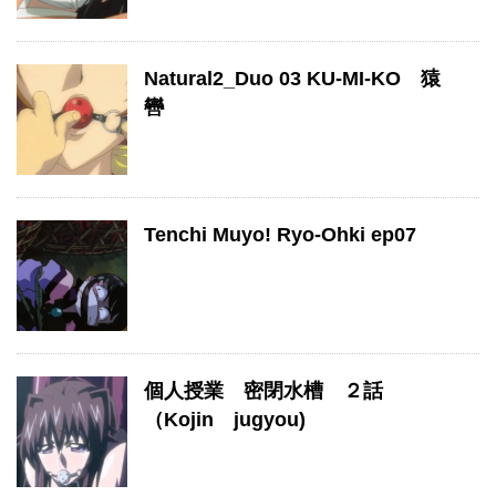
Natural2_Duo 03 KU-MI-KO 猿
轡
Tenchi Muyo! Ryo-Ohki ep07
個人授業 密閉水槽 ２話
（Kojin jugyou)