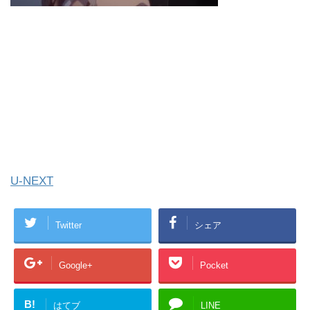
U-NEXT
Twitter
シェア
Google+
Pocket
B!
はてブ
LINE