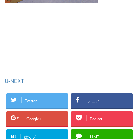
U-NEXT
Twitter
シェア
Google+
Pocket
B!
はてブ
LINE