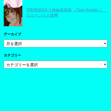
淫獣聖戦XX 3 姉妹奈落篇 （Twin Angels ）
ヒロイン２人猿轡
アーカイブ
ア
ー
カ
カテゴリー
イ
ブ
カ
テ
ゴ
リ
ー