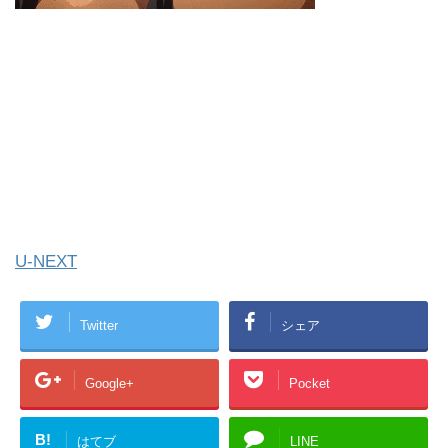
U-NEXT
Twitter
シェア
Google+
Pocket
B!
はてブ
LINE