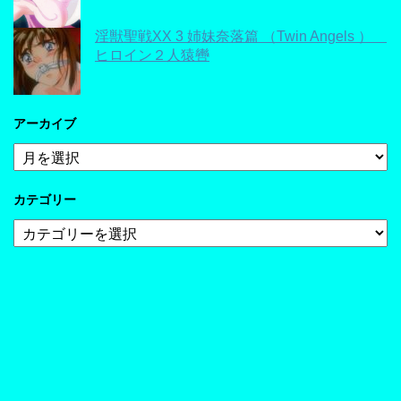
淫獣聖戦XX 3 姉妹奈落篇 （Twin Angels ）
ヒロイン２人猿轡
アーカイブ
ア
ー
カ
カテゴリー
イ
ブ
カ
テ
ゴ
リ
ー