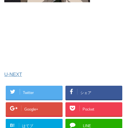
U-NEXT
Twitter
シェア
Google+
Pocket
B!
はてブ
LINE