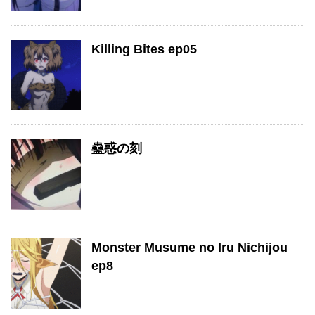
Killing Bites ep05
蠱惑の刻
Monster Musume no Iru Nichijou
ep8