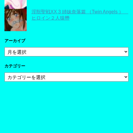
淫獣聖戦XX 3 姉妹奈落篇 （Twin Angels ）
ヒロイン２人猿轡
アーカイブ
ア
ー
カ
カテゴリー
イ
ブ
カ
テ
ゴ
リ
ー