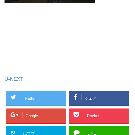
U-NEXT
Twitter
シェア
Google+
Pocket
B!
はてブ
LINE