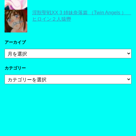
淫獣聖戦XX 3 姉妹奈落篇 （Twin Angels ）
ヒロイン２人猿轡
アーカイブ
ア
ー
カ
カテゴリー
イ
ブ
カ
テ
ゴ
リ
ー