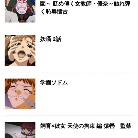
園～ 貶め傅く女教師・優奈～触れ弾
く恥辱懐古
妖囁 2話
学園ソドム
飼育×彼女 天使の拘束 編 猿轡 監禁