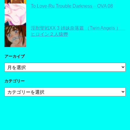
To Love-Ru Trouble Darkness – OVA 08
淫獣聖戦XX 3 姉妹奈落篇 （Twin Angels ）
ヒロイン２人猿轡
アーカイブ
ア
ー
カ
カテゴリー
イ
ブ
カ
テ
ゴ
リ
ー