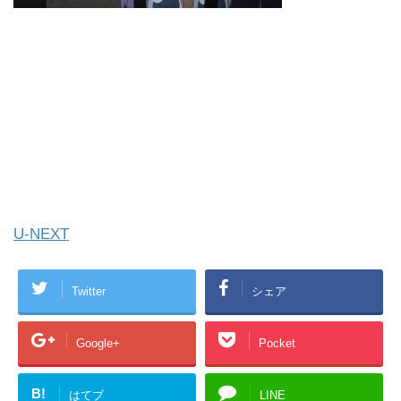
U-NEXT
Twitter
シェア
Google+
Pocket
B!
はてブ
LINE