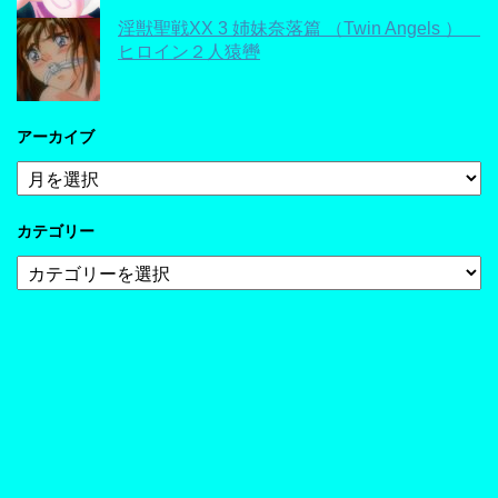
淫獣聖戦XX 3 姉妹奈落篇 （Twin Angels ）
ヒロイン２人猿轡
アーカイブ
ア
ー
カ
カテゴリー
イ
ブ
カ
テ
ゴ
リ
ー