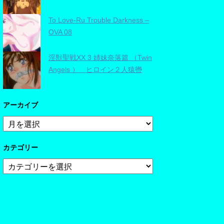
To Love-Ru Trouble Darkness –
OVA 08
淫獣聖戦XX 3 姉妹奈落篇 （Twin
Angels ） ヒロイン２人猿轡
アーカイブ
ア
ー
カ
カテゴリー
イ
ブ
カ
テ
ゴ
リ
ー