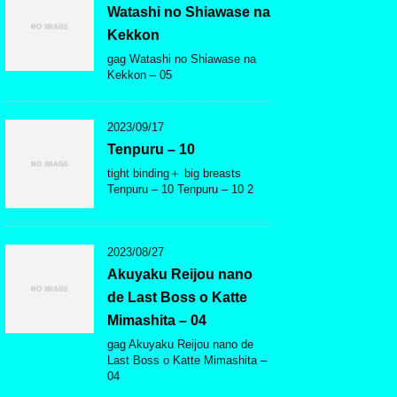
Watashi no Shiawase na
Kekkon
gag Watashi no Shiawase na
Kekkon – 05
2023/09/17
Tenpuru – 10
tight binding＋ big breasts
Tenpuru – 10 Tenpuru – 10 2
2023/08/27
Akuyaku Reijou nano
de Last Boss o Katte
Mimashita – 04
gag Akuyaku Reijou nano de
Last Boss o Katte Mimashita –
04