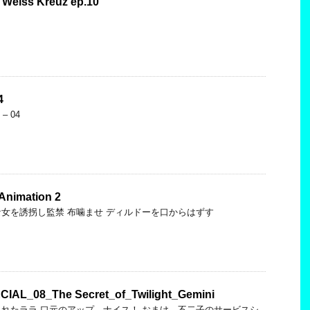
ss Kreuz ep.10
4
s – 04
 Animation 2
女を誘拐し監禁 布噛ませ ディルドーを口からはずす
CIAL_08_The Secret_of_Twilight_Gemini
れたララ 口元のアップ、ナイス！ おまけ、不二子のサービスシ