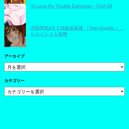
To Love-Ru Trouble Darkness – OVA 08
淫獣聖戦XX 3 姉妹奈落篇 （Twin Angels ）
ヒロイン２人猿轡
アーカイブ
ア
ー
カ
カテゴリー
イ
ブ
カ
テ
ゴ
リ
ー