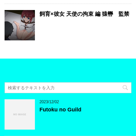
飼育×彼女 天使の拘束 編 猿轡 監禁
2023/12/02
Futoku no Guild