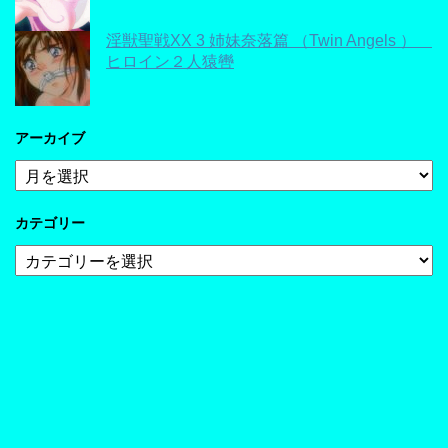
淫獣聖戦XX 3 姉妹奈落篇 （Twin Angels ）
ヒロイン２人猿轡
アーカイブ
ア
ー
カ
カテゴリー
イ
ブ
カ
テ
ゴ
リ
ー