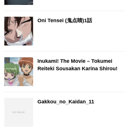
Oni Tensei (鬼点睛)1話
Inukami! The Movie – Tokumei
Reiteki Sousakan Karina Shirou!
Gakkou_no_Kaidan_11