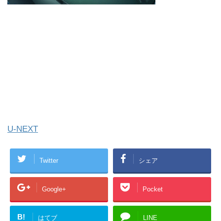
U-NEXT
Twitter
シェア
Google+
Pocket
B!
はてブ
LINE