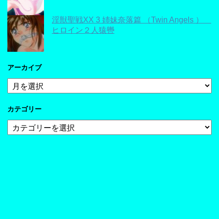
淫獣聖戦XX 3 姉妹奈落篇 （Twin Angels ）
ヒロイン２人猿轡
アーカイブ
ア
ー
カ
カテゴリー
イ
ブ
カ
テ
ゴ
リ
ー