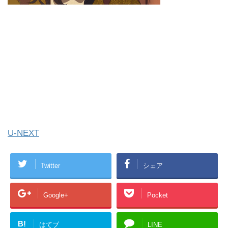
U-NEXT
Twitter
シェア
Google+
Pocket
B!
はてブ
LINE