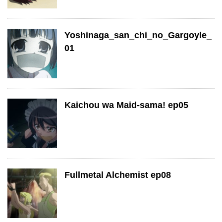
Yoshinaga_san_chi_no_Gargoyle_
01
Kaichou wa Maid-sama! ep05
Fullmetal Alchemist ep08