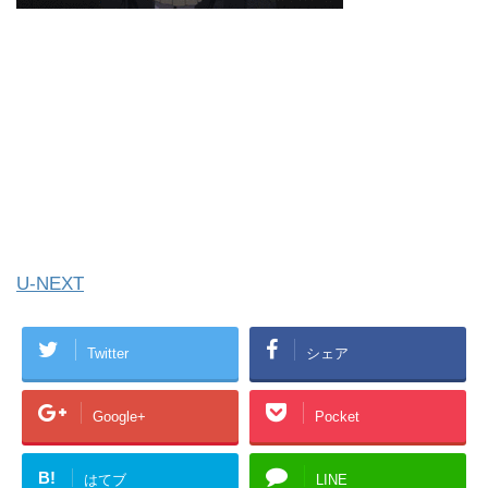
U-NEXT
Twitter
シェア
Google+
Pocket
B!
はてブ
LINE