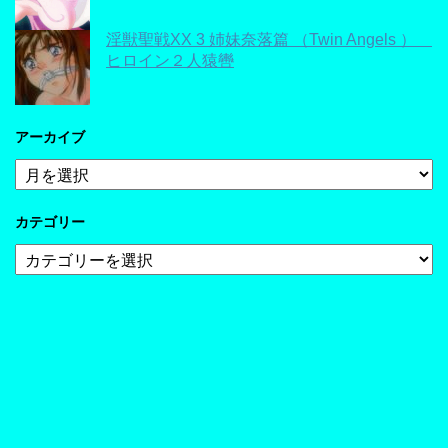
淫獣聖戦XX 3 姉妹奈落篇 （Twin Angels ）
ヒロイン２人猿轡
アーカイブ
ア
ー
カ
カテゴリー
イ
ブ
カ
テ
ゴ
リ
ー