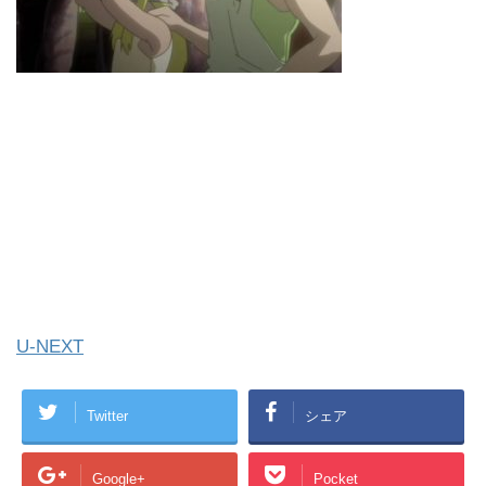
U-NEXT
Twitter
シェア
Google+
Pocket