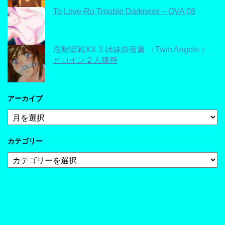
To Love-Ru Trouble Darkness – OVA 08
淫獣聖戦XX 3 姉妹奈落篇 （Twin Angels ）
ヒロイン２人猿轡
アーカイブ
ア
ー
カ
カテゴリー
イ
ブ
カ
テ
ゴ
リ
ー