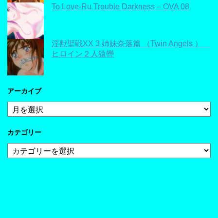
To Love-Ru Trouble Darkness – OVA 08
淫獣聖戦XX 3 姉妹奈落篇 （Twin Angels ）
ヒロイン２人猿轡
アーカイブ
ア
ー
カ
カテゴリー
イ
ブ
カ
テ
ゴ
リ
ー