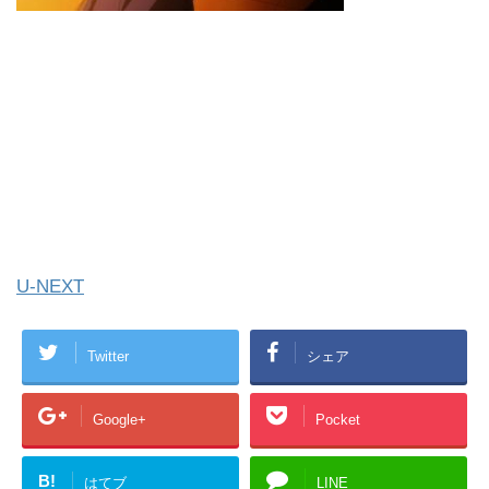
U-NEXT
Twitter
シェア
Google+
Pocket
B!
はてブ
LINE