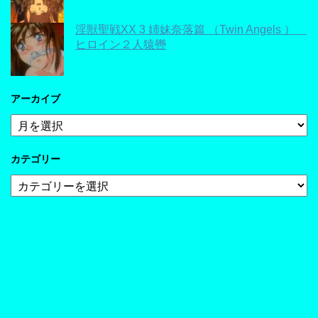
淫獣聖戦XX 3 姉妹奈落篇 （Twin Angels ）
ヒロイン２人猿轡
アーカイブ
ア
ー
カ
カテゴリー
イ
ブ
カ
テ
ゴ
リ
ー