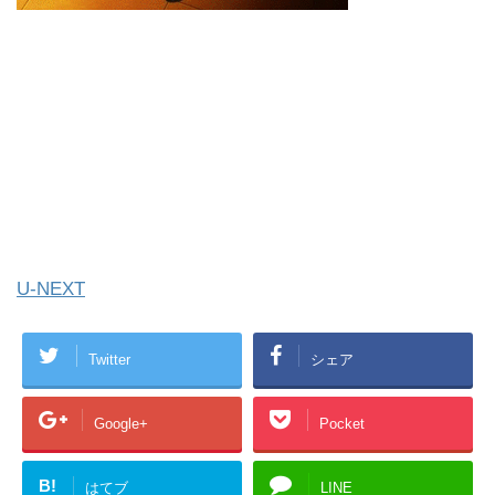
U-NEXT
Twitter
シェア
Google+
Pocket
B!
はてブ
LINE