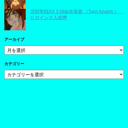
淫獣聖戦XX 3 姉妹奈落篇 （Twin Angels ）
ヒロイン２人猿轡
アーカイブ
ア
ー
カ
カテゴリー
イ
ブ
カ
テ
ゴ
リ
ー