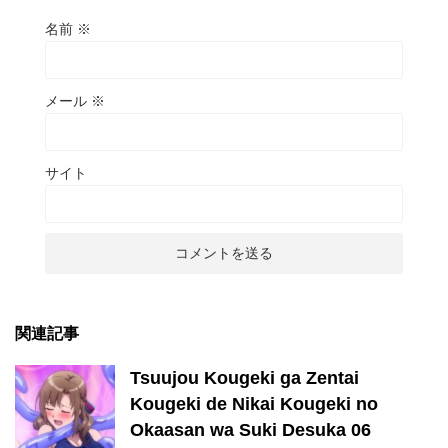
名前
※
メール
※
サイト
関連記事
Tsuujou Kougeki ga Zentai
Kougeki de Nikai Kougeki no
Okaasan wa Suki Desuka 06