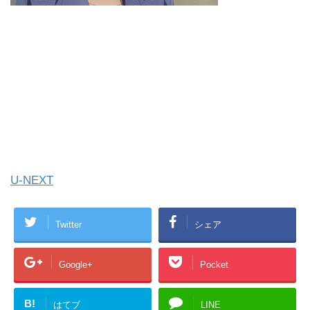
U-NEXT
Twitter
シェア
Google+
Pocket
B!
はてブ
LINE