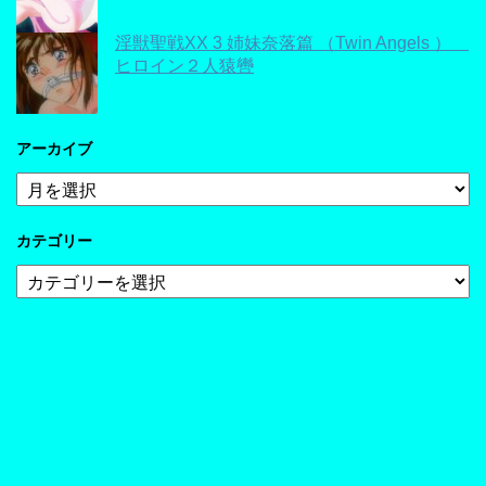
淫獣聖戦XX 3 姉妹奈落篇 （Twin Angels ）
ヒロイン２人猿轡
アーカイブ
ア
ー
カ
カテゴリー
イ
ブ
カ
テ
ゴ
リ
ー