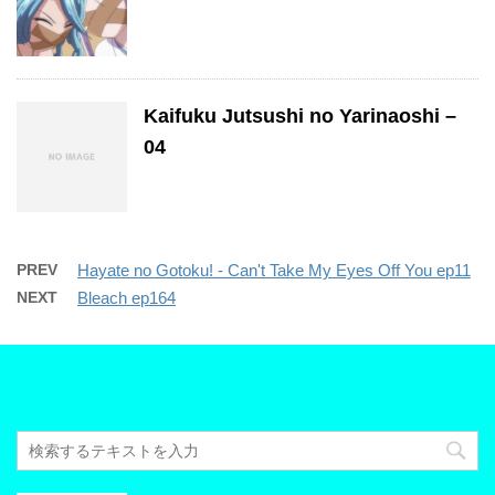
Kaifuku Jutsushi no Yarinaoshi –
04
PREV
Hayate no Gotoku! - Can't Take My Eyes Off You ep11
NEXT
Bleach ep164