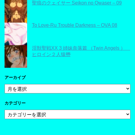
聖痕のクェイサー Seikon no Qwaser – 09
To Love-Ru Trouble Darkness – OVA 08
淫獣聖戦XX 3 姉妹奈落篇 （Twin Angels ）
ヒロイン２人猿轡
アーカイブ
ア
ー
カ
カテゴリー
イ
ブ
カ
テ
ゴ
リ