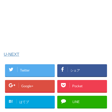
U-NEXT
Twitter
シェア
Google+
Pocket
B!
はてブ
LINE