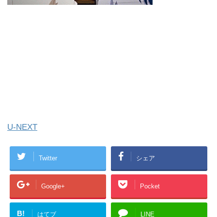
U-NEXT
Twitter
シェア
Google+
Pocket
B!
はてブ
LINE