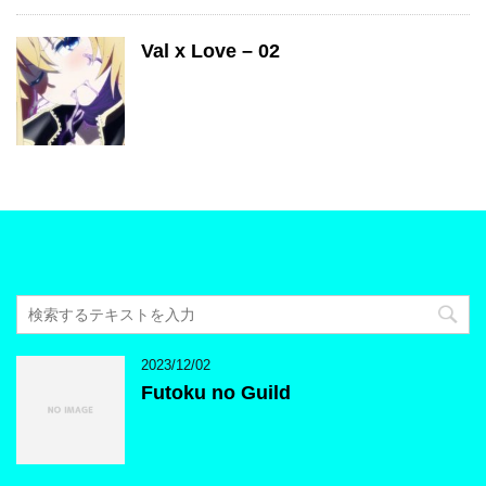
Val x Love – 02
2023/12/02
Futoku no Guild