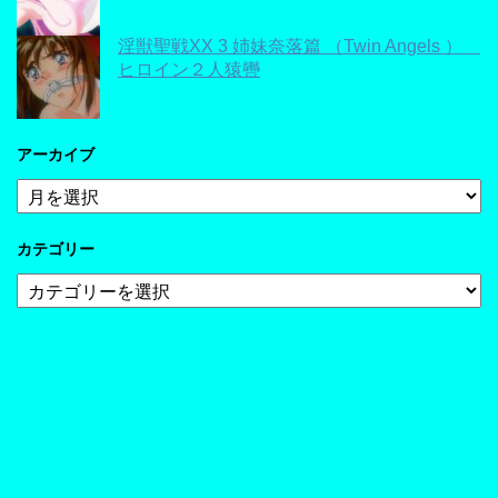
淫獣聖戦XX 3 姉妹奈落篇 （Twin Angels ）
ヒロイン２人猿轡
アーカイブ
ア
ー
カ
カテゴリー
イ
ブ
カ
テ
ゴ
リ
ー