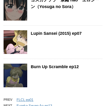
ヨスガノソラ 奈緒 nao エロシー
ン（Yosuga no Sora）
Lupin Sansei (2015) ep07
Burn Up Scramble ep12
PREV
FLCL ep01
NEXT
Eureka Seven Ao ep13