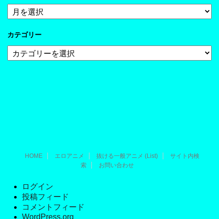
ア
ー
カ
カテゴリー
イ
ブ
カ
テ
ゴ
リ
ー
HOME
エロアニメ
抜ける一般アニメ (List)
サイト内検
索
お問い合わせ
ログイン
投稿フィード
コメントフィード
WordPress.org