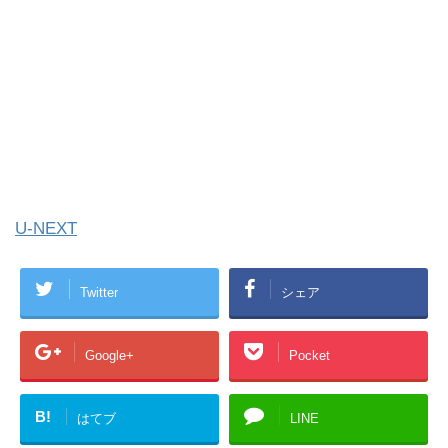
U-NEXT
Twitter
シェア
Google+
Pocket
B!
はてブ
LINE