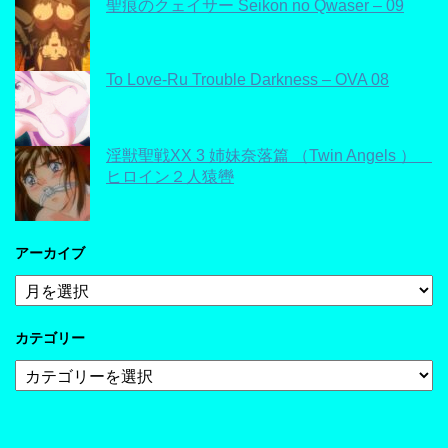
聖痕のクェイサー Seikon no Qwaser – 09
To Love-Ru Trouble Darkness – OVA 08
淫獣聖戦XX 3 姉妹奈落篇 （Twin Angels ）
ヒロイン２人猿轡
アーカイブ
ア
ー
カ
カテゴリー
イ
ブ
カ
テ
ゴ
リ