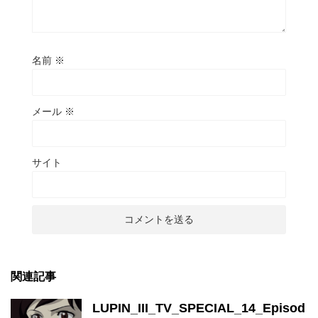
名前
※
メール
※
サイト
関連記事
LUPIN_III_TV_SPECIAL_14_Episod