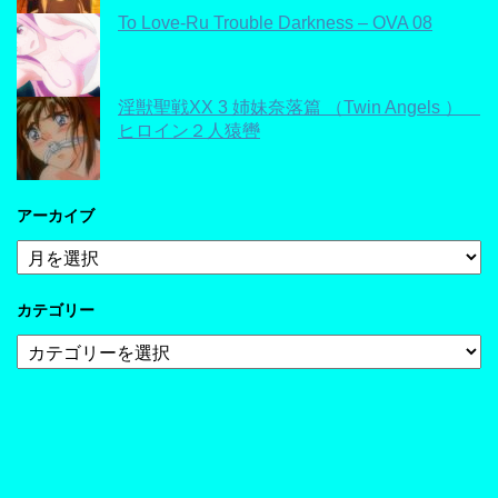
To Love-Ru Trouble Darkness – OVA 08
淫獣聖戦XX 3 姉妹奈落篇 （Twin Angels ）
ヒロイン２人猿轡
アーカイブ
ア
ー
カ
カテゴリー
イ
ブ
カ
テ
ゴ
リ
ー