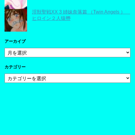
淫獣聖戦XX 3 姉妹奈落篇 （Twin Angels ）
ヒロイン２人猿轡
アーカイブ
ア
ー
カ
カテゴリー
イ
ブ
カ
テ
ゴ
リ
ー