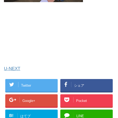
U-NEXT
Twitter
シェア
Google+
Pocket
B!
はてブ
LINE