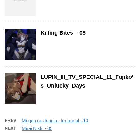
Killing Bites – 05
LUPIN_III_TV_SPECIAL_11_Fujiko’
s_Unlucky_Days
PREV
Mugen no Juunin - Immortal - 10
NEXT
Mirai Nikki - 05