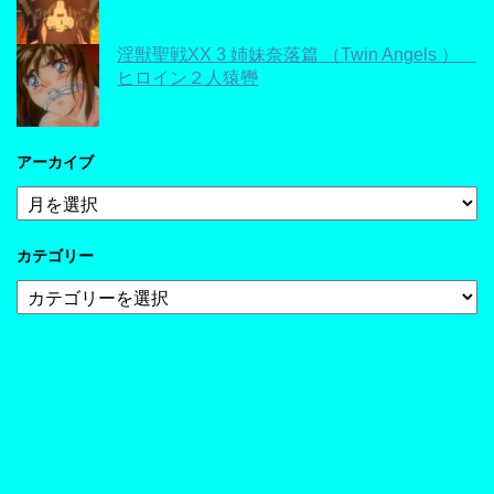
淫獣聖戦XX 3 姉妹奈落篇 （Twin Angels ）
ヒロイン２人猿轡
アーカイブ
ア
ー
カ
カテゴリー
イ
ブ
カ
テ
ゴ
リ
ー