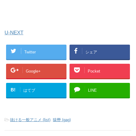
U-NEXT
Twitter
シェア
Google+
Pocket
B!
はてブ
LINE
-
抜ける一般アニメ (list)
,
猿轡 (gag)